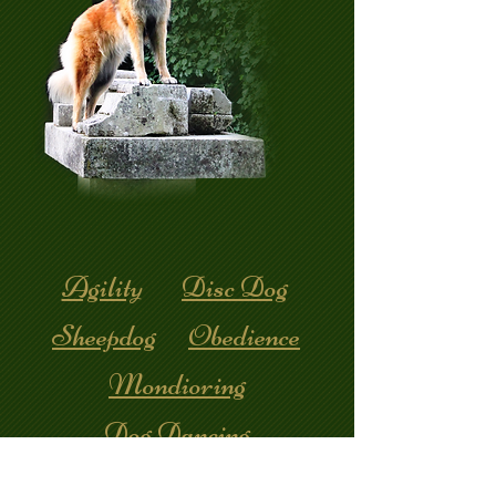
Agility
Disc Dog
Sheepdog
Obedience
Mondioring
Dog Dancing
Utilità e Difesa