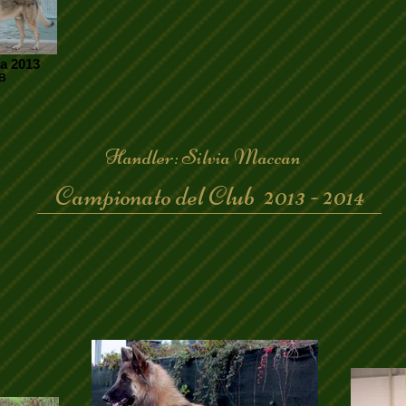
ra 2013
OB
Handler: Silvia Maccan
Campionato del Club 2013 - 2014