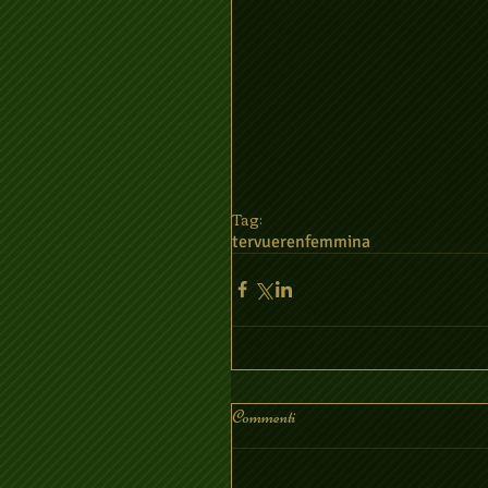
Tag:
tervueren
femmina
Commenti