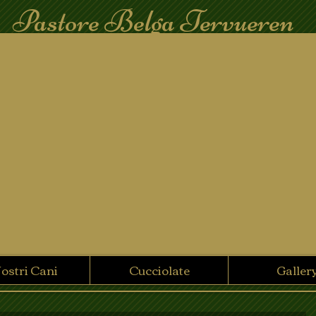
Pastore Belga Tervueren
Nostri Cani
Cucciolate
Galler