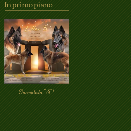
In primo piano
Cucciolata "S"!
Bh superata!