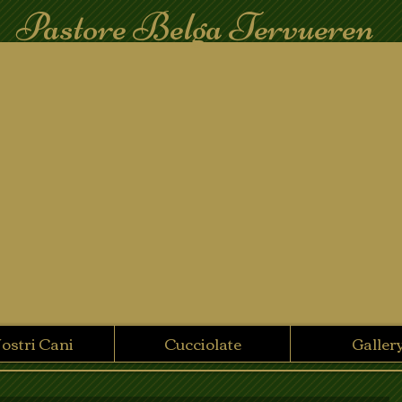
Pastore Belga Tervueren
Nostri Cani
Cucciolate
Galler