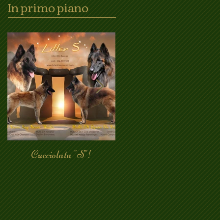
In primo piano
Cucciolata "S"!
Bh superata!