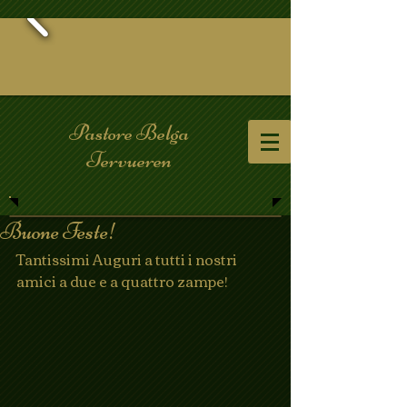
Pastore Belga
Tervueren
Buone Feste!
Tantissimi Auguri a tutti i nostri 
amici a due e a quattro zampe!