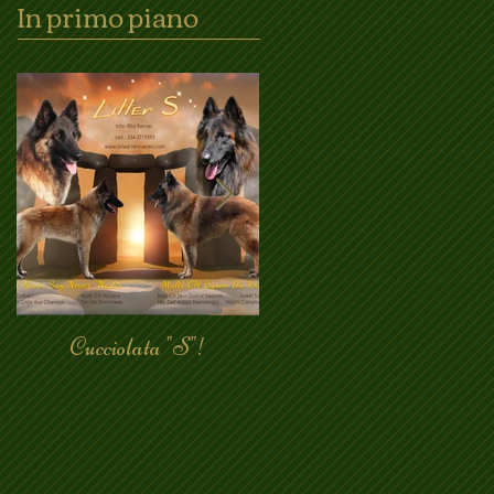
In primo piano
Cucciolata "S"!
Bh superata!