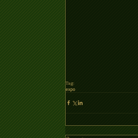
Tag:
expo