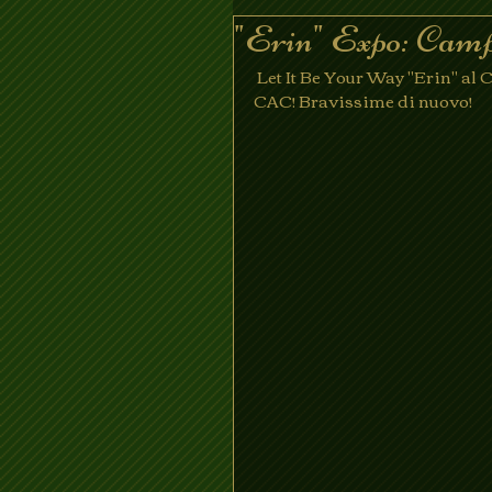
"Erin" Expo: Campi
 Let It Be Your Way "Erin" al Campionato Sociale CAPB 2017 in classe lavoro 1ECC-
CAC! Bravissime di nuovo!