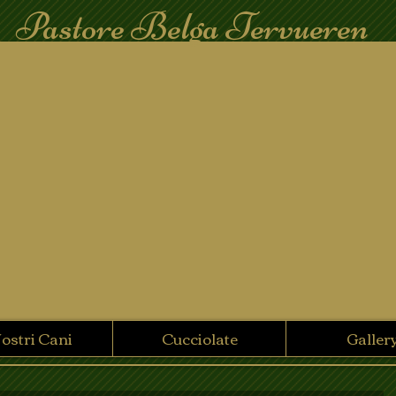
Pastore Belga Tervueren
Nostri Cani
Cucciolate
Galler