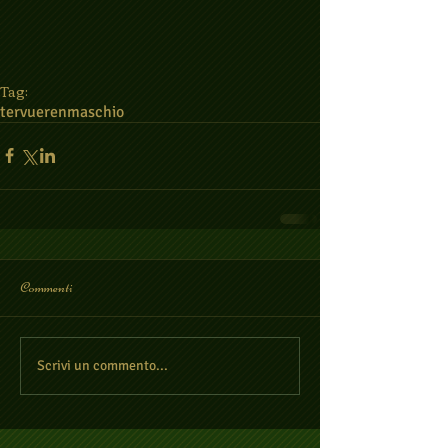
Tag:
tervueren
maschio
Commenti
Scrivi un commento...