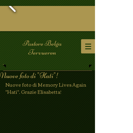
Pastore Belga
Tervueren
Nuove foto di "Hati"!
Nuove foto di Memory Lives Again 
"Hati". Grazie Elisabetta!