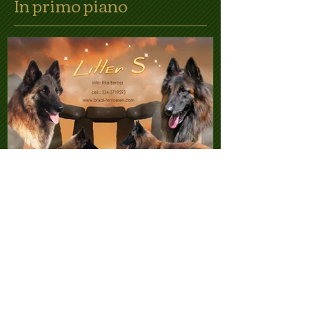
In primo piano
Cucciolata "S"!
Bh superata!