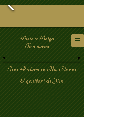
Pastore Belga
Tervueren
Jim Riders in The Storm
I genitori di Jim