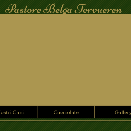
Pastore Belga Tervueren
Nostri Cani
Cucciolate
Galler