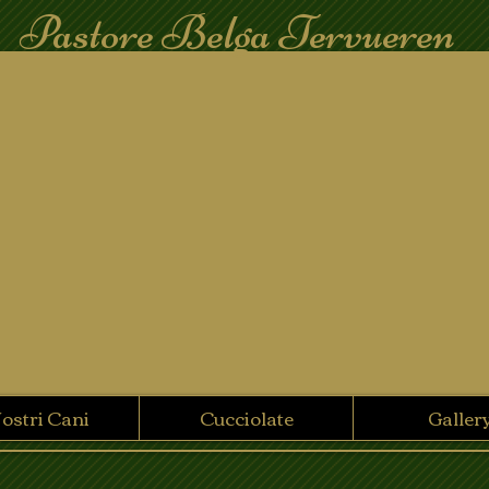
Pastore Belga Tervueren
Nostri Cani
Cucciolate
Galler