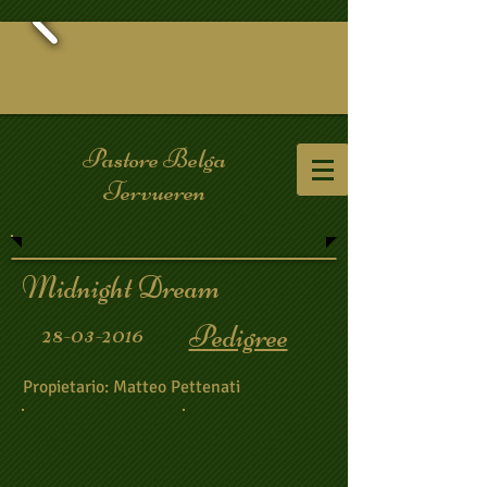
Pastore Belga
Tervueren
Midnight Dream
Pedigree
28-03-2016
Propietario: Matteo Pettenati